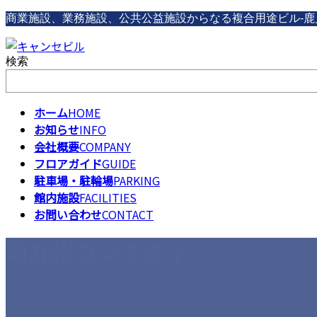
コ
ナ
商業施設、業務施設、公共公益施設からなる複合用途ビル-鹿
ン
ビ
テ
ゲ
検索
ン
ー
ツ
シ
へ
ョ
ス
ン
ホーム
HOME
キ
に
お知らせ
INFO
ッ
移
会社概要
COMPANY
プ
動
フロアガイド
GUIDE
駐車場・駐輪場
PARKING
館内施設
FACILITIES
お問い合わせ
CONTACT
南九州コンタクト