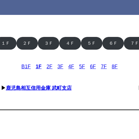
１Ｆ
２Ｆ
３Ｆ
４Ｆ
５Ｆ
６Ｆ
７Ｆ
B1F
1F
2F
3F
4F
5F
6F
7F
8F
▶
鹿児島相互信用金庫 武町支店