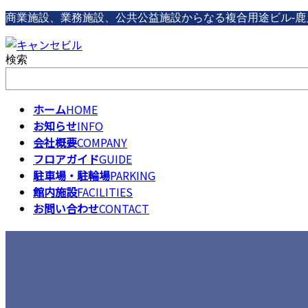
コ
ナ
商業施設、業務施設、公共公益施設からなる複合用途ビル-鹿
ン
ビ
テ
ゲ
検索
ン
ー
ツ
シ
へ
ョ
ス
ン
ホーム
HOME
キ
に
お知らせ
INFO
ッ
移
会社概要
COMPANY
プ
動
フロアガイド
GUIDE
駐車場・駐輪場
PARKING
館内施設
FACILITIES
お問い合わせ
CONTACT
フロアガイド（1F）