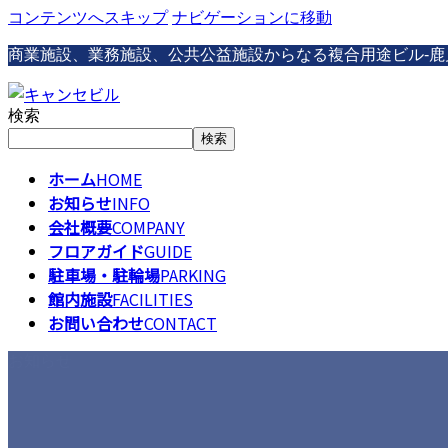
コンテンツへスキップ
ナビゲーションに移動
商業施設、業務施設、公共公益施設からなる複合用途ビル-鹿
検索
検索
ホーム
HOME
お知らせ
INFO
会社概要
COMPANY
フロアガイド
GUIDE
駐車場・駐輪場
PARKING
館内施設
FACILITIES
お問い合わせ
CONTACT
お知らせ