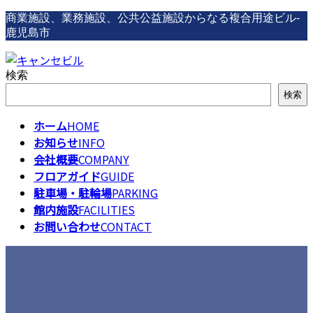
コ
ナ
商業施設、業務施設、公共公益施設からなる複合用途ビル-
ン
ビ
鹿児島市
テ
ゲ
ン
ー
検索
ツ
シ
へ
ョ
検索
ス
ン
キ
に
ホーム
HOME
ッ
移
お知らせ
INFO
プ
動
会社概要
COMPANY
フロアガイド
GUIDE
駐車場・駐輪場
PARKING
館内施設
FACILITIES
お問い合わせ
CONTACT
お知らせ