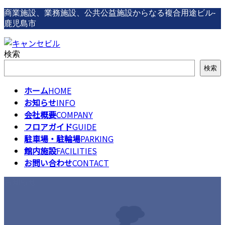
コ
ナ
商業施設、業務施設、公共公益施設からなる複合用途ビル-
ン
ビ
鹿児島市
テ
ゲ
ン
ー
検索
ツ
シ
へ
ョ
検索
ス
ン
キ
に
ホーム
HOME
ッ
移
お知らせ
INFO
プ
動
会社概要
COMPANY
フロアガイド
GUIDE
駐車場・駐輪場
PARKING
館内施設
FACILITIES
お問い合わせ
CONTACT
お知らせ