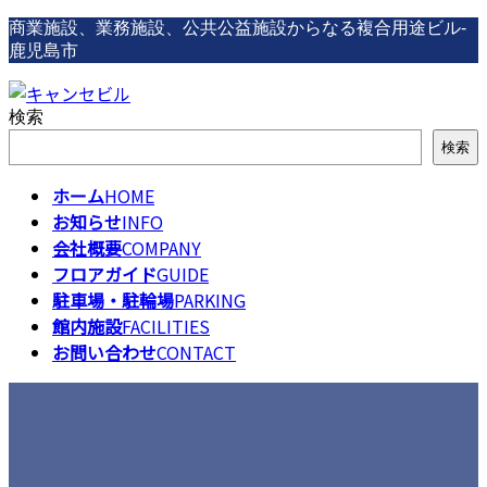
コ
ナ
商業施設、業務施設、公共公益施設からなる複合用途ビル-
ン
ビ
鹿児島市
テ
ゲ
ン
ー
検索
ツ
シ
へ
ョ
検索
ス
ン
キ
に
ホーム
HOME
ッ
移
お知らせ
INFO
プ
動
会社概要
COMPANY
フロアガイド
GUIDE
駐車場・駐輪場
PARKING
館内施設
FACILITIES
お問い合わせ
CONTACT
お知らせ