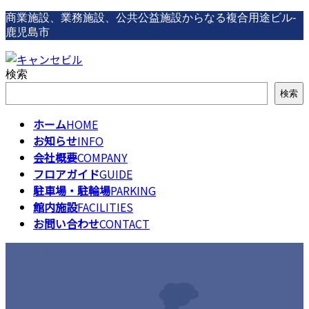
コ
ナ
商業施設、業務施設、公共公益施設からなる複合用途ビル-
ン
ビ
鹿児島市
テ
ゲ
ン
ー
検索
ツ
シ
へ
ョ
検索
ス
ン
キ
に
ホーム
HOME
ッ
移
お知らせ
INFO
プ
動
会社概要
COMPANY
フロアガイド
GUIDE
駐車場・駐輪場
PARKING
館内施設
FACILITIES
お問い合わせ
CONTACT
お知らせ