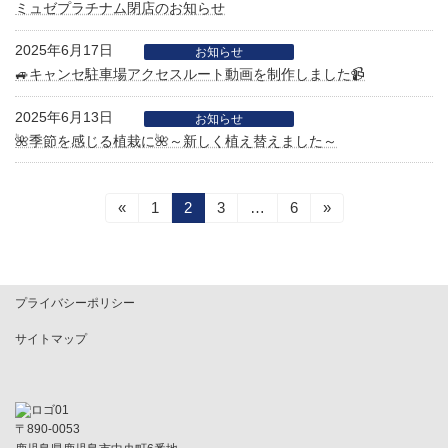
ミュゼプラチナム閉店のお知らせ
2025年6月17日
お知らせ
🚙キャンセ駐車場アクセスルート動画を制作しました📹
2025年6月13日
お知らせ
🌺季節を感じる植栽に🌺～新しく植え替えました～
投
«
固
1
固
2
固
3
…
固
6
»
定
定
定
定
稿
ペ
ペ
ペ
ペ
ー
ー
ー
ー
の
ジ
ジ
ジ
ジ
プライバシーポリシー
ペ
サイトマップ
ー
ジ
送
〒890-0053