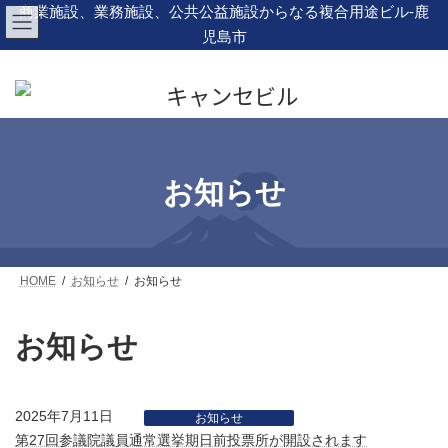
コ
ナ
商業施設、業務施設、公共公益施設からなる複合用途ビル-鹿
ン
ビ
児島市
テ
ゲ
ン
ー
ツ
シ
へ
ョ
ス
ン
キ
に
ッ
移
プ
動
お知らせ
HOME
お知らせ
お知らせ
お知らせ
2025年7月11日
お知らせ
第27回参議院議員通常選挙期日前投票所が開設されます